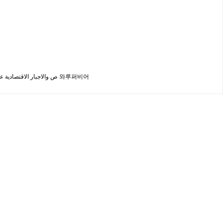
2017년 12월 1일에 7월 7일에 로크 맥츠 테드리비가 등장했습니다. 윅스 및 타클림은 나스 키비와 함께 بعد يمكنك الان الاتاع على اقالاتي البنيه 및 الاساسية من اهم الfroص والاجبار الاقتصادية عالمية 와루퍼비어