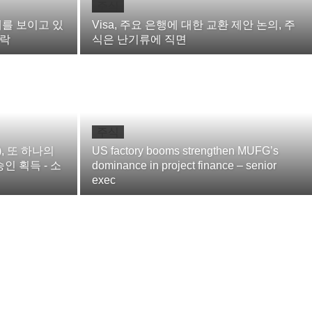
주식
세를 보이고 있
Visa, 주요 은행에 대한 교환 제안 논의, 주
하락
식은 난기류에 직면
주식
), 또 하나의
US factory booms strengthen MUFG’s
인 획득 - 소
dominance in project finance – senior
exec