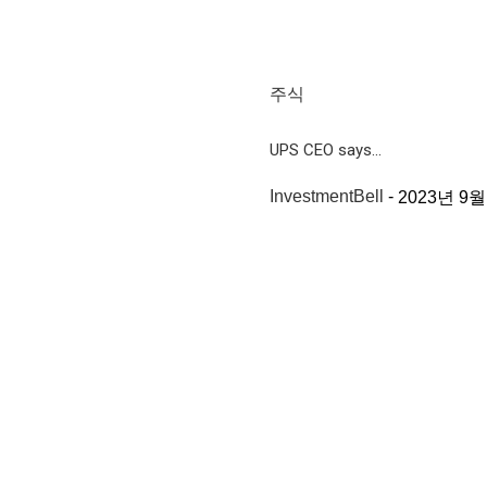
주식
UPS CEO says...
InvestmentBell
-
2023년 9월