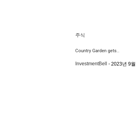
주식
Country Garden gets...
InvestmentBell
-
2023년 9월