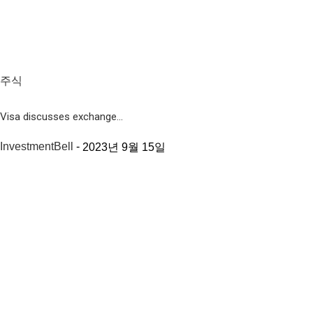
주식
Visa discusses exchange...
InvestmentBell
-
2023년 9월 15일