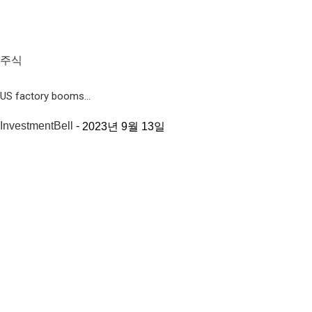
주식
US factory booms...
InvestmentBell
-
2023년 9월 13일