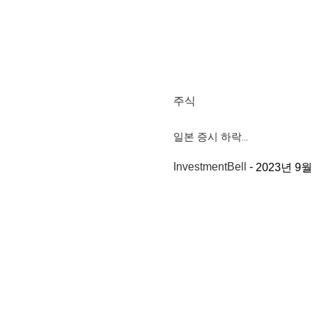
주식
일본 증시 하락…
InvestmentBell
-
2023년 9월