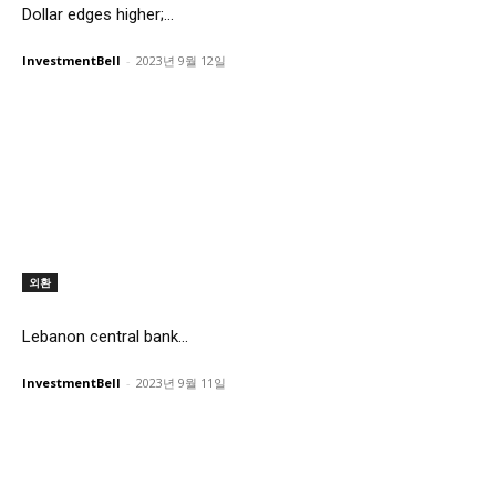
Dollar edges higher;...
InvestmentBell
-
2023년 9월 12일
외환
Lebanon central bank...
InvestmentBell
-
2023년 9월 11일