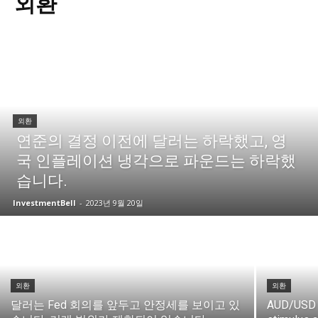
외환
외환
연준의 결정 이전에 달러는 하락했고, 영
국 인플레이션 냉각으로 파운드는 하락했
습니다.
InvestmentBell
-
2023년 9월 20일
외환
외환
달러는 Fed 회의를 앞두고 안정세를 보이고 있
AUD/USD r