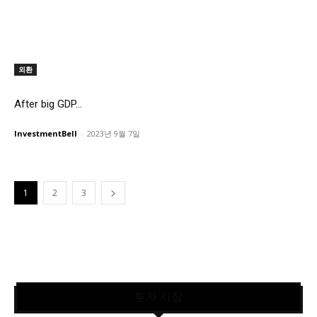
외환
After big GDP...
InvestmentBell
-
2023년 9월 7일
1
2
3
투자 시장