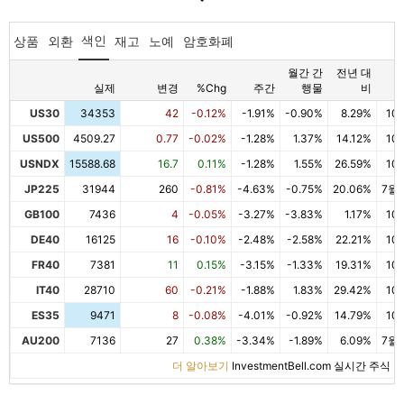
색인
상품
외환
재고
노예
암호화폐
월간 간
전년 대
실제
변경
%Chg
주간
행물
비
날
US30
34353
42
-0.12%
-1.91%
-0.90%
8.29%
10:
US500
4509.27
0.77
-0.02%
-1.28%
1.37%
14.12%
10:
USNDX
15588.68
16.7
0.11%
-1.28%
1.55%
26.59%
10:
JP225
31944
260
-0.81%
-4.63%
-0.75%
20.06%
7월/
GB100
7436
4
-0.05%
-3.27%
-3.83%
1.17%
10:
DE40
16125
16
-0.10%
-2.48%
-2.58%
22.21%
10:
FR40
7381
11
0.15%
-3.15%
-1.33%
19.31%
10:
IT40
28710
60
-0.21%
-1.88%
1.83%
29.42%
10:
ES35
9471
8
-0.08%
-4.01%
-0.92%
14.79%
10:
AU200
7136
27
0.38%
-3.34%
-1.89%
6.09%
7월/
더 알아보기
InvestmentBell.com 실시간 주식 