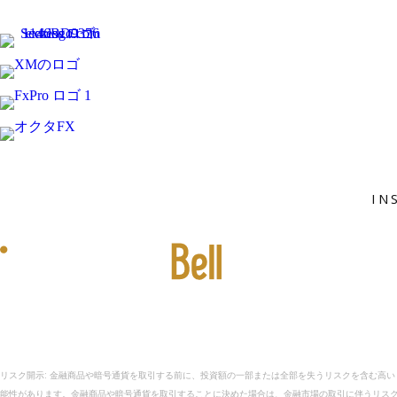
I
InvestmentBell は、世界中の最新の株式市場、金融、ビ
リスク開示: 金融商品や暗号通貨を取引する前に、投資額の一部または全部を失うリスクを含む高
能性があります。金融商品や暗号通貨を取引することに決めた場合は、金融市場の取引に伴うリスク