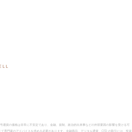
ELL
暗号通貨の価格は非常に不安定であり、金融、規制、政治的出来事などの外部要因の影響を受ける可
て専門家のアドバイスを求める必要があります。金融商品、デジタル通貨、CFD の取引には、投資