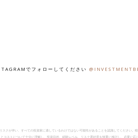
NSTAGRAMでフォローしてください
@INVESTMENTB
ジネスのニュースを提供します。
いリスクが伴い、すべての投資家に適しているわけではない可能性があることを認識してください。
とコストについて十分に理解し、投資目的、経験レベル、リスク選好度を慎重に検討し、必要に応じ