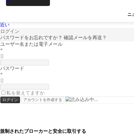
English
العربية
ニ
Հայերեն
Français
近い
Italiano
ログイン
Русский
パスワードをお忘れですか？
確認メールを再送？
Español
ユーザー名または電子メール
Türkçe
*
한국어
हिन्दी
Deutsch
简体中文
パスワード
Svenska
*
اردو
Tiếng Việt
Português do Brasil
私を覚えてますか
فارسی
Bahasa Melayu
Bahasa Indonesia
Português
規制されたブローカーと安全に取引する