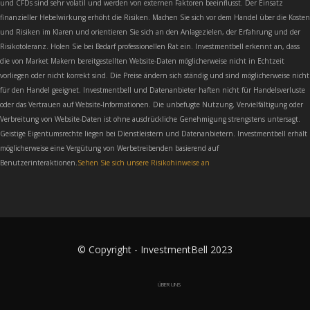
und CFDs sind sehr volatil und werden von externen Faktoren beeinflusst. Der Einsatz
finanzieller Hebelwirkung erhöht die Risiken. Machen Sie sich vor dem Handel über die Kosten
und Risiken im Klaren und orientieren Sie sich an den Anlagezielen, der Erfahrung und der
Risikotoleranz. Holen Sie bei Bedarf professionellen Rat ein. Investmentbell erkennt an, dass
die von Market Makern bereitgestellten Website-Daten möglicherweise nicht in Echtzeit
vorliegen oder nicht korrekt sind. Die Preise ändern sich ständig und sind möglicherweise nicht
für den Handel geeignet. Investmentbell und Datenanbieter haften nicht für Handelsverluste
oder das Vertrauen auf Website-Informationen. Die unbefugte Nutzung, Vervielfältigung oder
Verbreitung von Website-Daten ist ohne ausdrückliche Genehmigung strengstens untersagt.
Geistige Eigentumsrechte liegen bei Dienstleistern und Datenanbietern. Investmentbell erhält
möglicherweise eine Vergütung von Werbetreibenden basierend auf
Benutzerinteraktionen.
Sehen Sie sich unsere Risikohinweise an
© Copyright - InvestmentBell 2023
ÜBER UNS