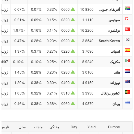
آفریقای جنوبی
10.8300
0.0600
0.32%
0.07%
0.07%
ژوئیه/10
سوئیس
1.1110
0.0320
0.15%
0.09%
0.21%
ژوئیه/10
بوقلمون
16.2200
0.0000
0.14%
0.16%
-1.97%
ژوئیه/10
South Korea
3.8540
0.0920
0.23%
0.28%
0.47%
ژوئیه/10
اسپانیا
3.7090
0.0220
0.27%
0.37%
1.37%
ژوئیه/10
مکزیک
8.9240
0.0190
0.25%
0.10%
-0.10%
ul/07
هلند
3.0160
0.0280
0.23%
0.28%
1.45%
ژوئیه/10
نیوزلند
4.9150
0.0490
0.30%
0.38%
1.20%
ژوئیه/10
کشور پرتغال
3.3930
0.0310
0.21%
0.32%
1.05%
ژوئیه/10
یونان
4.0870
0.0960
0.38%
0.38%
0.46%
ژوئیه/10
Europe
Yield
Day
هفتگی
ماهانه
سال
تاریخ