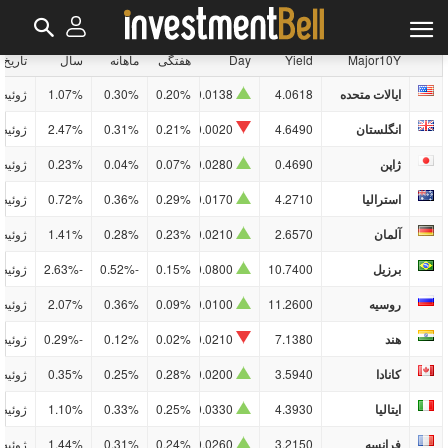
Bonds
Currencies
سهام
کالاها
رمزنگاری
Major10Y
Yield
Day
هفتگی
ماهانه
سال
تاریخ
ایالات متحده
4.0618
0.0138
0.20%
0.30%
1.07%
ژوئیه/10
انگلستان
4.6490
0.0020
0.21%
0.31%
2.47%
ژوئیه/10
ژاپن
0.4690
0.0280
0.07%
0.04%
0.23%
ژوئیه/10
استرالیا
4.2710
0.0170
0.29%
0.36%
0.72%
ژوئیه/10
آلمان
2.6570
0.0210
0.23%
0.28%
1.41%
ژوئیه/10
برزیل
10.7400
0.0800
0.15%
-0.52%
-2.63%
ژوئیه/10
روسیه
11.2600
0.0100
0.09%
0.36%
2.07%
ژوئیه/10
هند
7.1380
0.0210
0.02%
0.12%
-0.29%
ژوئیه/10
کانادا
3.5940
0.0200
0.28%
0.25%
0.35%
ژوئیه/10
ایتالیا
4.3930
0.0330
0.25%
0.33%
1.10%
ژوئیه/10
فرانسه
3.2150
0.0260
0.24%
0.31%
1.44%
ژوئیه/10