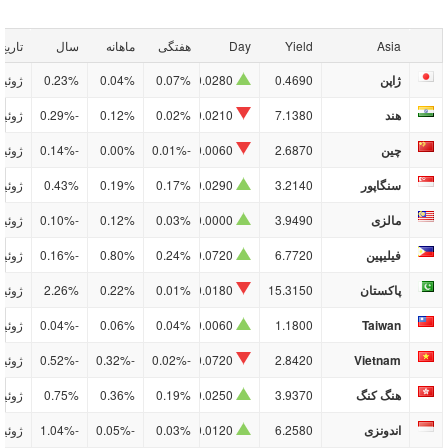
Asia
Yield
Day
هفتگی
ماهانه
سال
تاریخ
ژاپن
0.4690
0.0280
0.07%
0.04%
0.23%
ژوئیه/0
هند
7.1380
0.0210
0.02%
0.12%
-0.29%
ژوئیه/0
چین
2.6870
0.0060
-0.01%
0.00%
-0.14%
ژوئیه/0
سنگاپور
3.2140
0.0290
0.17%
0.19%
0.43%
ژوئیه/0
مالزی
3.9490
0.0000
0.03%
0.12%
-0.10%
ژوئیه/0
فیلیپین
6.7720
0.0720
0.24%
0.80%
-0.16%
ژوئیه/0
پاکستان
15.3150
0.0180
0.01%
0.22%
2.26%
ژوئیه/0
Taiwan
1.1800
0.0060
0.04%
0.06%
-0.04%
ژوئیه/0
Vietnam
2.8420
0.0720
-0.02%
-0.32%
-0.52%
ژوئیه/0
هنگ کنگ
3.9370
0.0250
0.19%
0.36%
0.75%
ژوئیه/0
اندونزی
6.2580
0.0120
0.03%
-0.05%
-1.04%
ژوئیه/0