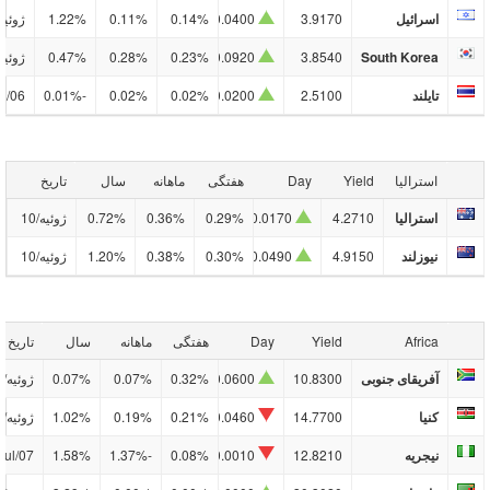
اسرائيل
3.9170
0.0400
0.14%
0.11%
1.22%
ژوئیه/0
South Korea
3.8540
0.0920
0.23%
0.28%
0.47%
ژوئیه/0
تایلند
2.5100
0.0200
0.02%
0.02%
-0.01%
ul/06
استرالیا
Yield
Day
هفتگی
ماهانه
سال
تاریخ
استرالیا
4.2710
0.0170
0.29%
0.36%
0.72%
ژوئیه/10
نیوزلند
4.9150
0.0490
0.30%
0.38%
1.20%
ژوئیه/10
Africa
Yield
Day
هفتگی
ماهانه
سال
تاریخ
آفریقای جنوبی
10.8300
0.0600
0.32%
0.07%
0.07%
ژوئیه/10
کنیا
14.7700
0.0460
0.21%
0.19%
1.02%
ژوئیه/10
نیجریه
12.8210
0.0010
0.08%
-1.37%
1.58%
Jul/07