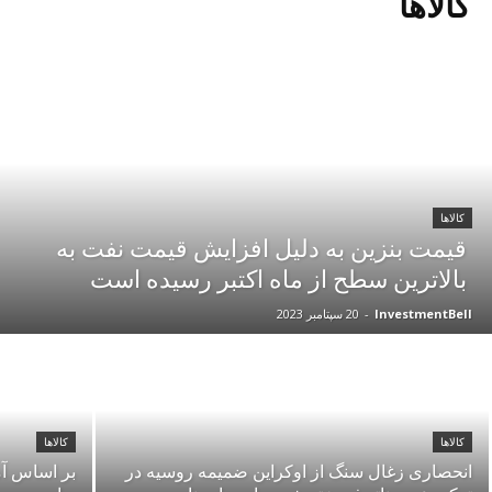
کالاها
کالاها
قیمت بنزین به دلیل افزایش قیمت نفت به
بالاترین سطح از ماه اکتبر رسیده است
InvestmentBell
-
20 سپتامبر 2023
کالاها
کالاها
انحصاری زغال سنگ از اوکراین ضمیمه روسیه در
بر اساس آ