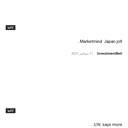
کالاها
Marketmind: Japan jolt...
InvestmentBell
-
11 سپتامبر 2023
کالاها
U.N. says more...