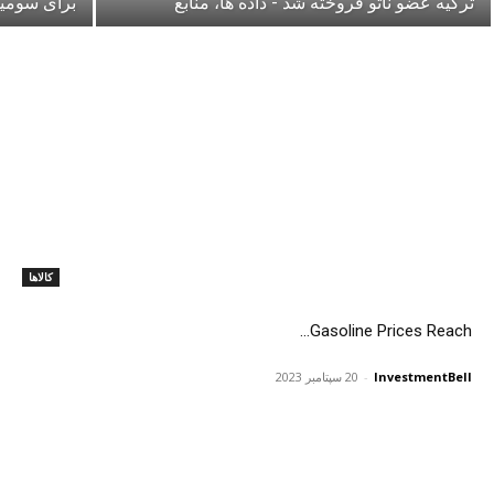
ترکیه عضو ناتو فروخته شد - داده ها، منابع
برای سومین
کالاها
Gasoline Prices Reach...
InvestmentBell
-
20 سپتامبر 2023