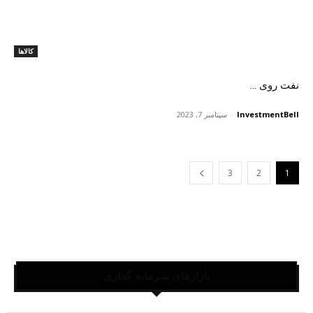
کالاها
نفت روی ...
InvestmentBell
-
سپتامبر 7, 2023
3
2
1
بازارهای سرمایه گذاری