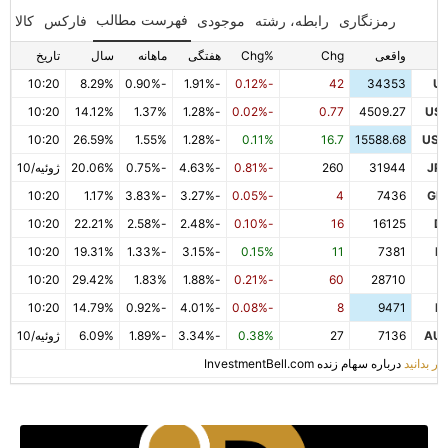
فهرست مطالب
رمزنگاری
رابطه، رشته
موجودی
فارکس
کالا
واقعی
Chg
%Chg
هفتگی
ماهانه
سال
تاریخ
10:20
8.29%
-0.90%
-1.91%
-0.12%
42
34353
U
10:20
14.12%
1.37%
-1.28%
-0.02%
0.77
4509.27
US
10:20
26.59%
1.55%
-1.28%
0.11%
16.7
15588.68
US
JP
31944
260
-0.81%
-4.63%
-0.75%
20.06%
ژوئیه/10
10:20
1.17%
-3.83%
-3.27%
-0.05%
4
7436
GB
10:20
22.21%
-2.58%
-2.48%
-0.10%
16
16125
D
10:20
19.31%
-1.33%
-3.15%
0.15%
11
7381
F
10:20
29.42%
1.83%
-1.88%
-0.21%
60
28710
I
10:20
14.79%
-0.92%
-4.01%
-0.08%
8
9471
E
AU
7136
27
0.38%
-3.34%
-1.89%
6.09%
ژوئیه/10
تر بدانید
درباره سهام زنده InvestmentBell.com