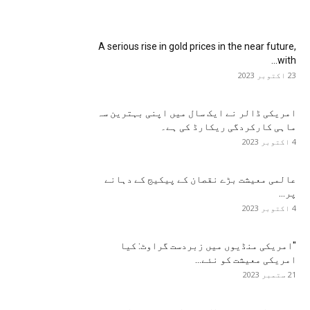
A serious rise in gold prices in the near future,
with...
23 اکتوبر 2023
امریکی ڈالر نے ایک سال میں اپنی بہترین سہ
ماہی کارکردگی ریکارڈ کی ہے۔
4 اکتوبر 2023
عالمی معیشت بڑے نقصان کے پیکیج کے دہانے
پر...
4 اکتوبر 2023
"امریکی منڈیوں میں زبردست گراوٹ: کیا
امریکی معیشت کو نئے...
21 ستمبر 2023