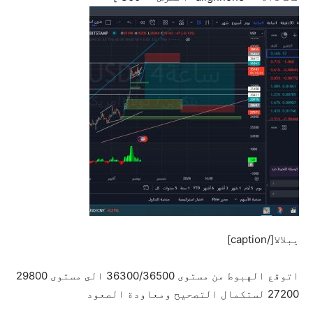
يبلالا[/caption]
اتوقع الهبوط من مستوى 36300/36500 الى مستوى 29800
27200 لستكمال التصحيح ومعاودة الصعود