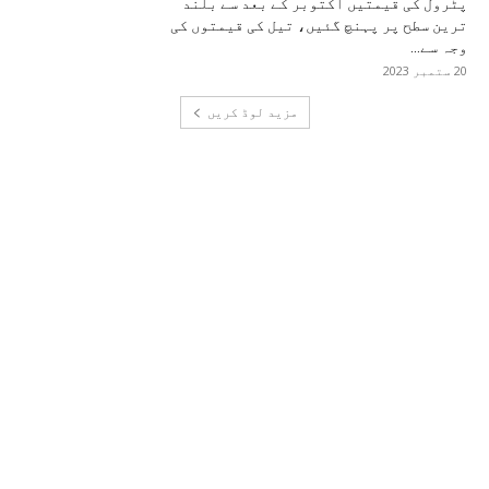
پٹرول کی قیمتیں اکتوبر کے بعد سے بلند
ترین سطح پر پہنچ گئیں، تیل کی قیمتوں کی
وجہ سے...
20 ستمبر 2023
مزید لوڈ کریں