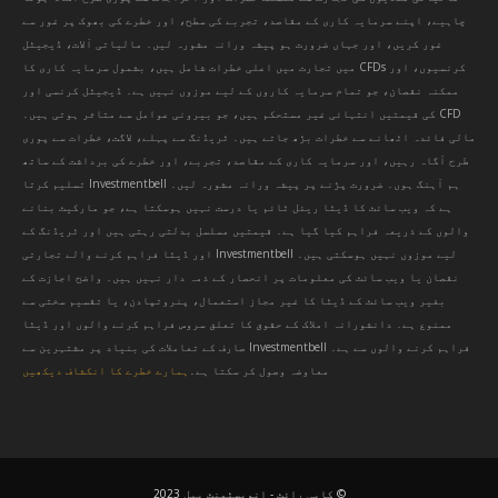
چاہیے، اپنے سرمایہ کاری کے مقاصد، تجربے کی سطح، اور خطرے کی بھوک پر غور سے
غور کریں، اور جہاں ضرورت ہو پیشہ ورانہ مشورہ لیں۔ مالیاتی آلات، ڈیجیٹل
کرنسیوں، اور CFDs میں تجارت میں اعلی خطرات شامل ہیں، بشمول سرمایہ کاری کا
ممکنہ نقصان، جو تمام سرمایہ کاروں کے لیے موزوں نہیں ہے۔ ڈیجیٹل کرنسی اور
CFD کی قیمتیں انتہائی غیر مستحکم ہیں، جو بیرونی عوامل سے متاثر ہوتی ہیں۔
مالی فائدہ اٹھانے سے خطرات بڑھ جاتے ہیں۔ ٹریڈنگ سے پہلے، لاگت، خطرات سے پوری
طرح آگاہ رہیں، اور سرمایہ کاری کے مقاصد، تجربے، اور خطرے کی برداشت کے ساتھ
ہم آہنگ ہوں۔ ضرورت پڑنے پر پیشہ ورانہ مشورہ لیں۔ Investmentbell تسلیم کرتا
ہے کہ ویب سائٹ کا ڈیٹا ریئل ٹائم یا درست نہیں ہوسکتا ہے، جو مارکیٹ بنانے
والوں کے ذریعہ فراہم کیا گیا ہے۔ قیمتیں مسلسل بدلتی رہتی ہیں اور ٹریڈنگ کے
لیے موزوں نہیں ہوسکتی ہیں۔ Investmentbell اور ڈیٹا فراہم کرنے والے تجارتی
نقصان یا ویب سائٹ کی معلومات پر انحصار کے ذمہ دار نہیں ہیں۔ واضح اجازت کے
بغیر ویب سائٹ کے ڈیٹا کا غیر مجاز استعمال، پنروتپادن، یا تقسیم سختی سے
ممنوع ہے۔ دانشورانہ املاک کے حقوق کا تعلق سروس فراہم کرنے والوں اور ڈیٹا
فراہم کرنے والوں سے ہے۔ Investmentbell صارف کے تعاملات کی بنیاد پر مشتہرین سے
معاوضہ وصول کر سکتا ہے۔
ہمارے خطرے کا انکشاف دیکھیں
© کاپی رائٹ - انویسٹمنٹ بیل 2023