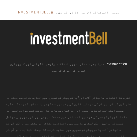
ہمیں انسٹاگرام پر فالو کریں۔
@INVESTMENTBELL
InvestmentBell دنیا بھر سے تازہ ترین اسٹاک مارکیٹ، مالیاتی اور کاروباری
خبریں فراہم کرتا ہے۔
خطرے کا انکشاف: مالیاتی آلات اور/یا کریپٹو کرنسیوں میں تجارت کرنے سے پہلے یہ
جان لیں کہ اس میں آپ کی سرمایہ کاری کی رقم میں سے کچھ، یا تمام، کھونے کے خطرے
سمیت اعلی خطرات شامل ہیں، اور یہ تمام سرمایہ کاروں کے لیے موزوں نہیں ہو
سکتا۔ کرپٹو کرنسی کی قیمتیں انتہائی غیر مستحکم ہوتی ہیں اور بیرونی عوامل
جیسے کہ مالی، ریگولیٹری یا سیاسی واقعات سے متاثر ہو سکتی ہیں۔ اگر آپ نے
مالیاتی آلے یا کریپٹو کرنسیوں میں تجارت کرنے کا فیصلہ کیا ہے، تو آپ کو
مالیاتی منڈیوں کی تجارت سے منسلک خطرات اور اخراجات سے پوری طرح آگاہ ہونا