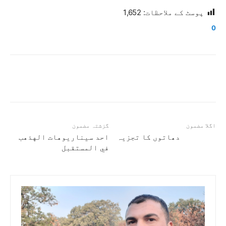
پوسٹ کے ملاحظات:
1,652
0
اگلا مضمون
گزشتہ مضمون
دھاتوں کا تجزیہ
احد سيناريوهات الهذهب
في المستقبل