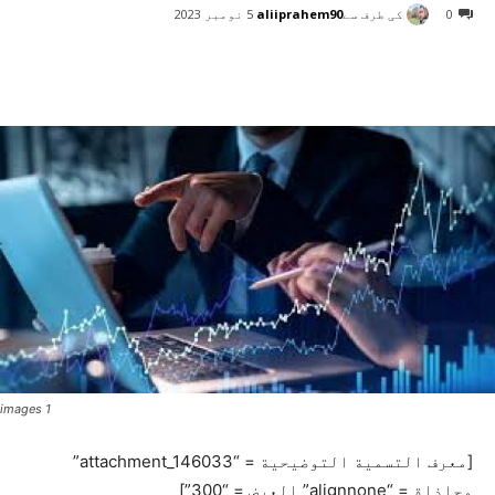
کی طرف سے
aliiprahem90
0
5 نومبر 2023
images 1
[معرف التسمية التوضيحية = “attachment_146033”
محاذاة = “alignnone” العرض = “300”]