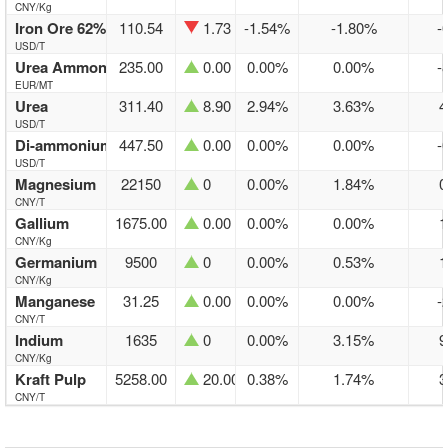
CNY/Kg
Iron Ore 62% fe
110.54
1.73
-1.54%
-1.80%
-
USD/T
Urea Ammonium
235.00
0.00
0.00%
0.00%
-
EUR/MT
Urea
311.40
8.90
2.94%
3.63%
4
USD/T
Di-ammonium
447.50
0.00
0.00%
0.00%
-
USD/T
Magnesium
22150
0
0.00%
1.84%
0
CNY/T
Gallium
1675.00
0.00
0.00%
0.00%
1
CNY/Kg
Germanium
9500
0
0.00%
0.53%
1
CNY/Kg
Manganese
31.25
0.00
0.00%
0.00%
-
CNY/T
Indium
1635
0
0.00%
3.15%
9
CNY/Kg
Kraft Pulp
5258.00
20.00
0.38%
1.74%
3
CNY/T