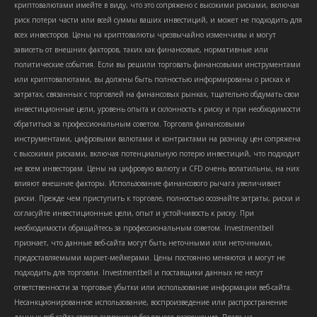
криптовалютами имейте в виду, что это сопряжено с высокими рисками, включая
риск потери части или всей суммы ваших инвестиций, и может не подходить для
всех инвесторов. Цены на криптовалюты чрезвычайно изменчивы и могут
зависеть от внешних факторов, таких как финансовые, нормативные или
политические события. Если вы решили торговать финансовыми инструментами
или криптовалютами, вы должны быть полностью информированы о рисках и
затратах, связанных с торговлей на финансовых рынках, тщательно обдумать свои
инвестиционные цели, уровень опыта и склонность к риску и при необходимости
обратиться за профессиональным советом. Торговля финансовыми
инструментами, цифровыми валютами и контрактами на разницу цен сопряжена
с высокими рисками, включая потенциальную потерю инвестиций, что подходит
не всем инвесторам. Цены на цифровую валюту и CFD очень волатильны, на них
влияют внешние факторы. Использование финансового рычага увеличивает
риски. Прежде чем приступить к торговле, полностью осознайте затраты, риски и
согласуйте инвестиционные цели, опыт и устойчивость к риску. При
необходимости обращайтесь за профессиональным советом. Investmentbell
признает, что данные веб-сайта могут быть неточными или неточными,
предоставляемыми маркет-мейкерами. Цены постоянно меняются и могут не
подходить для торговли. Investmentbell и поставщики данных не несут
ответственности за торговые убытки или использование информации веб-сайта.
Несанкционированное использование, воспроизведение или распространение