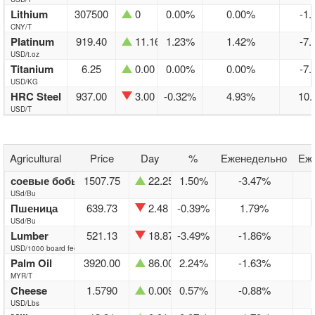
Lithium
307500
0
0.00%
0.00%
-1
CNY/T
Platinum
919.40
11.16
1.23%
1.42%
-7
USD/t.oz
Titanium
6.25
0.00
0.00%
0.00%
-7
USD/KG
HRC Steel
937.00
3.00
-0.32%
4.93%
10
USD/T
Agricultural
Price
Day
%
Еженедельно
Еж
соевые бобы
1507.75
22.25
1.50%
-3.47%
USd/Bu
Пшеница
639.73
2.48
-0.39%
1.79%
USd/Bu
Lumber
521.13
18.87
-3.49%
-1.86%
USD/1000 board feet
Palm Oil
3920.00
86.00
2.24%
-1.63%
MYR/T
Cheese
1.5790
0.0090
0.57%
-0.88%
USD/Lbs