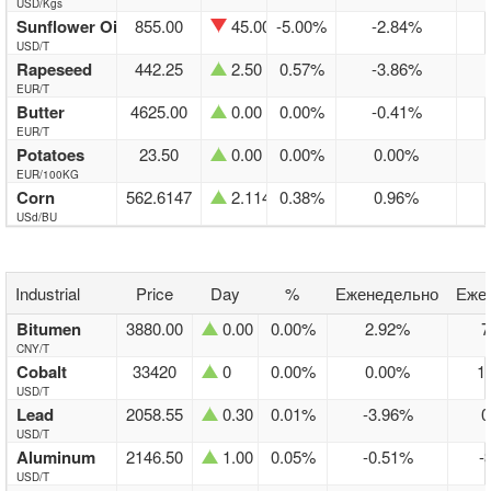
USD/Kgs
Sunflower Oil
855.00
45.00
-5.00%
-2.84%
USD/T
Rapeseed
442.25
2.50
0.57%
-3.86%
EUR/T
Butter
4625.00
0.00
0.00%
-0.41%
EUR/T
Potatoes
23.50
0.00
0.00%
0.00%
EUR/100KG
Corn
562.6147
2.1147
0.38%
0.96%
USd/BU
Industrial
Price
Day
%
Еженедельно
Еже
Bitumen
3880.00
0.00
0.00%
2.92%
7
CNY/T
Cobalt
33420
0
0.00%
0.00%
1
USD/T
Lead
2058.55
0.30
0.01%
-3.96%
0
USD/T
Aluminum
2146.50
1.00
0.05%
-0.51%
-
USD/T