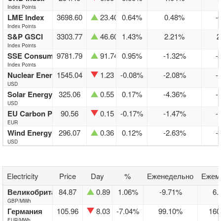
Index Points
LME Index
3698.60
23.40
0.64%
0.48%
-
Index Points
S&P GSCI
3303.77
46.60
1.43%
2.21%
2
Index Points
SSE Consume Commodity Index
9781.79
91.74
0.95%
-1.32%
-
Index Points
Nuclear Energy Index
1545.04
1.23
-0.08%
-2.08%
-
USD
Solar Energy Index
325.06
0.55
0.17%
-4.36%
-
USD
EU Carbon Permits
90.56
0.15
-0.17%
-1.47%
-
EUR
Wind Energy Index
296.07
0.36
0.12%
-2.63%
-
USD
Electricity
Price
Day
%
Еженедельно
Ежем
Великобритания
84.87
0.89
1.06%
-9.71%
6.
GBP/MWh
Германия
105.96
8.03
-7.04%
99.10%
160
EUR/MWh