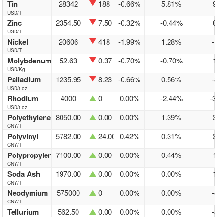
Tin
28342
188
-0.66%
5.81%
9
USD/T
Zinc
2354.50
7.50
-0.32%
-0.44%
0
USD/T
Nickel
20606
418
-1.99%
1.28%
-
USD/T
Molybdenum
52.63
0.37
-0.70%
-0.70%
1
USD/Kg
Palladium
1235.95
8.23
-0.66%
0.56%
-
USD/t.oz
Rhodium
4000
0
0.00%
-2.44%
-3
USD/t oz.
Polyethylene
8050.00
0.00
0.00%
1.39%
3
CNY/T
Polyvinyl
5782.00
24.00
0.42%
0.31%
3
CNY/T
Polypropylene
7100.00
0.00
0.00%
0.44%
1
CNY/T
Soda Ash
1970.00
0.00
0.00%
0.00%
1
CNY/T
Neodymium
575000
0
0.00%
0.00%
-
CNY/T
Tellurium
562.50
0.00
0.00%
0.00%
-