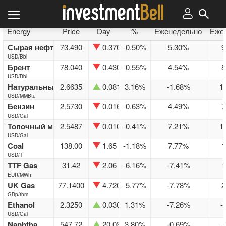
Товары
Currencies
Акции
Bonds
Крипто
Energy
Price
Day
%
Еженедельно
Еже
Сырая нефть
73.490
0.370
-0.50%
5.30%
9
USD/Bbl
Брент
78.040
0.430
-0.55%
4.54%
8
USD/Bbl
Натуральный газ
2.6635
0.0815
3.16%
-1.68%
1
USD/MMBtu
Бензин
2.5730
0.0163
-0.63%
4.49%
7
USD/Gal
Топочный мазут
2.5487
0.0104
-0.41%
7.21%
1
USD/Gal
Coal
138.00
1.65
-1.18%
7.77%
1
USD/T
TTF Gas
31.42
2.06
-6.16%
-7.41%
1
EUR/MWh
UK Gas
77.1400
4.7200
-5.77%
-7.78%
2
GBp/thm
Ethanol
2.3250
0.0300
1.31%
-7.26%
-
USD/Gal
Naphtha
547.72
20.03
3.80%
-0.69%
-