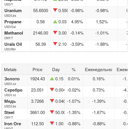
USD/T
Uranium
55.6500
0.5500
-0.98%
-0.98%
0
USD/Lbs
Propane
0.58
0.03
4.95%
1.52%
-
USD/Gal
Methanol
2146.00
3.00
-0.14%
-1.01%
7
CNY/T
Urals Oil
56.39
2.10
-3.59%
-1.88%
-
USD/Bbl
Metals
Price
Day
%
Еженедельно
Ежеме
Золото
1924.43
0.15
0.01%
0.16%
-1
USD/t.oz
Серебро
23.051
0.004
-0.02%
0.73%
-4
USD/t.oz
Медь
3.7266
0.0404
-1.07%
-1.39%
-0
USD/Lbs
Steel
3661.00
50.00
-1.35%
-1.67%
-0
CNY/T
Iron Ore
112.50
1.00
-0.88%
-0.88%
0.
USD/T