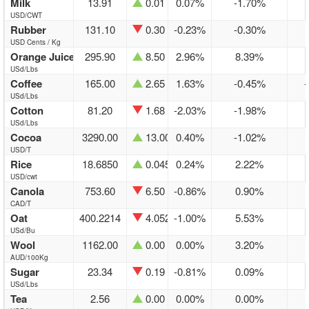
Milk
13.91
0.01
0.07%
-1.70%
USD/CWT
Rubber
131.10
0.30
-0.23%
-0.30%
USD Cents / Kg
Orange Juice
295.90
8.50
2.96%
8.39%
USd/Lbs
Coffee
165.00
2.65
1.63%
-0.45%
USd/Lbs
Cotton
81.20
1.68
-2.03%
-1.98%
USd/Lbs
Cocoa
3290.00
13.00
0.40%
-1.02%
USD/T
Rice
18.6850
0.0450
0.24%
2.22%
USD/cwt
Canola
753.60
6.50
-0.86%
0.90%
CAD/T
Oat
400.2214
4.0523
-1.00%
5.53%
USd/Bu
Wool
1162.00
0.00
0.00%
3.20%
AUD/100Kg
Sugar
23.34
0.19
-0.81%
0.09%
USd/Lbs
Tea
2.56
0.00
0.00%
0.00%