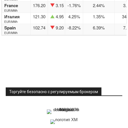
France
176.20
3.15
-1.76%
2.44%
3.
EUR/MWh
Италия
121.30
4.95
4.25%
1.35%
34
EUR/MWh
Spain
102.74
9.20
-8.22%
6.39%
7.
EUR/MWh
Торгуйте безопасно с регулируемым брокером