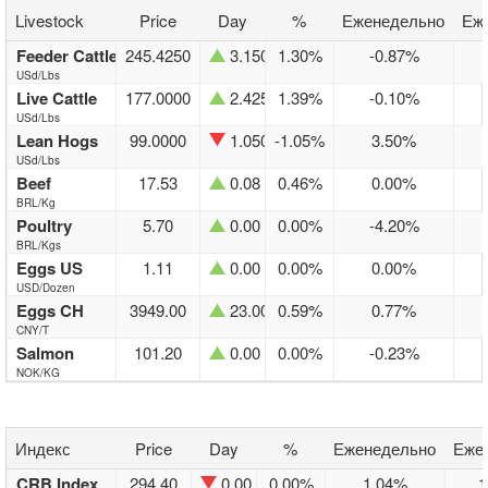
Livestock
Price
Day
%
Еженедельно
Еж
Feeder Cattle
245.4250
3.1500
1.30%
-0.87%
USd/Lbs
Live Cattle
177.0000
2.4250
1.39%
-0.10%
USd/Lbs
Lean Hogs
99.0000
1.0500
-1.05%
3.50%
USd/Lbs
Beef
17.53
0.08
0.46%
0.00%
BRL/Kg
Poultry
5.70
0.00
0.00%
-4.20%
BRL/Kgs
Eggs US
1.11
0.00
0.00%
0.00%
USD/Dozen
Eggs CH
3949.00
23.00
0.59%
0.77%
CNY/T
Salmon
101.20
0.00
0.00%
-0.23%
NOK/KG
Индекс
Price
Day
%
Еженедельно
Еже
CRB Index
294.40
0.00
0.00%
1.04%
1