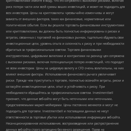
криптовалютами имейте в виду, что это сопряжено с высокими рисками, включая
риск потери части или всей суммы ваших инвестиций, и может не подходить для
всех инвесторов. Цены на криптовалюты чрезвычайно изменчивы и могут
зависеть от внешних факторов, таких как финансовые, нормативные или
политические события. Если вы решили торговать финансовыми инструментами
или криптовалютами, вы должны быть полностью информированы о рисках и
затратах, связанных с торговлей на финансовых рынках, тщательно обдумать свои
инвестиционные цели, уровень опыта и склонность к риску и при необходимости
обратиться за профессиональным советом. Торговля финансовыми
инструментами, цифровыми валютами и контрактами на разницу цен сопряжена
с высокими рисками, включая потенциальную потерю инвестиций, что подходит
не всем инвесторам. Цены на цифровую валюту и CFD очень волатильны, на них
влияют внешние факторы. Использование финансового рычага увеличивает
риски. Прежде чем приступить к торговле, полностью осознайте затраты, риски и
согласуйте инвестиционные цели, опыт и устойчивость к риску. При
необходимости обращайтесь за профессиональным советом. Investmentbell
признает, что данные веб-сайта могут быть неточными или неточными,
предоставляемыми маркет-мейкерами. Цены постоянно меняются и могут не
подходить для торговли. Investmentbell и поставщики данных не несут
ответственности за торговые убытки или использование информации веб-сайта.
Несанкционированное использование, воспроизведение или распространение
данных веб-сайта строго запрещено без явного разрешения. Права на