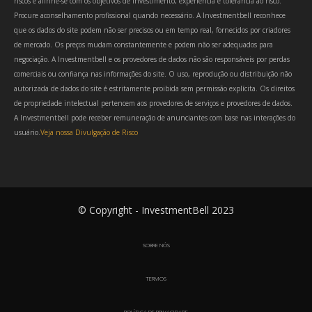
riscos e alinhe-se com os objetivos de investimento, experiência e tolerância ao risco.
Procure aconselhamento profissional quando necessário. A Investmentbell reconhece
que os dados do site podem não ser precisos ou em tempo real, fornecidos por criadores
de mercado. Os preços mudam constantemente e podem não ser adequados para
negociação. A Investmentbell e os provedores de dados não são responsáveis por perdas
comerciais ou confiança nas informações do site. O uso, reprodução ou distribuição não
autorizada de dados do site é estritamente proibida sem permissão explícita. Os direitos
de propriedade intelectual pertencem aos provedores de serviços e provedores de dados.
A Investmentbell pode receber remuneração de anunciantes com base nas interações do
usuário.
Veja nossa Divulgação de Risco
© Copyright - InvestmentBell 2023
SOBRE NÓS
TERMOS
POLÍTICA DE PRIVACIDADE