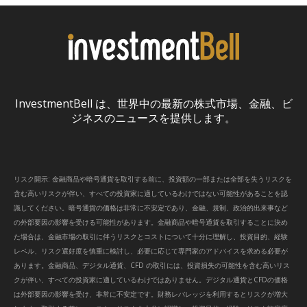
InvestmentBell は、世界中の最新の株式市場、金融、ビ
ジネスのニュースを提供します。
リスク開示: 金融商品や暗号通貨を取引する前に、投資額の一部または全部を失うリスクを
含む高いリスクが伴い、すべての投資家に適しているわけではない可能性があることを認
識してください。暗号通貨の価格は非常に不安定であり、金融、規制、政治的出来事など
の外部要因の影響を受ける可能性があります。金融商品や暗号通貨を取引することに決め
た場合は、金融市場の取引に伴うリスクとコストについて十分に理解し、投資目的、経験
レベル、リスク選好度を慎重に検討し、必要に応じて専門家のアドバイスを求める必要が
あります。金融商品、デジタル通貨、CFD の取引には、投資損失の可能性を含む高いリス
クが伴い、すべての投資家に適しているわけではありません。デジタル通貨とCFDの価格
は外部要因の影響を受け、非常に不安定です。財務レバレッジを利用するとリスクが増大