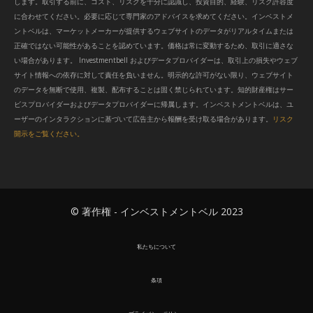
します。取引する前に、コスト、リスクを十分に認識し、投資目的、経験、リスク許容度
に合わせてください。必要に応じて専門家のアドバイスを求めてください。インベストメ
ントベルは、マーケットメーカーが提供するウェブサイトのデータがリアルタイムまたは
正確ではない可能性があることを認めています。価格は常に変動するため、取引に適さな
い場合があります。 Investmentbell およびデータプロバイダーは、取引上の損失やウェブ
サイト情報への依存に対して責任を負いません。明示的な許可がない限り、ウェブサイト
のデータを無断で使用、複製、配布することは固く禁じられています。知的財産権はサー
ビスプロバイダーおよびデータプロバイダーに帰属します。インベストメントベルは、ユ
ーザーのインタラクションに基づいて広告主から報酬を受け取る場合があります。
リスク
開示をご覧ください。
© 著作権 - インベストメントベル 2023
私たちについて
条項