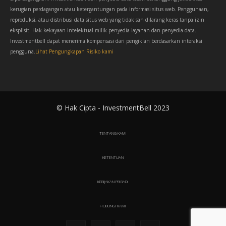
kerugian perdagangan atau ketergantungan pada informasi situs web. Penggunaan,
reproduksi, atau distribusi data situs web yang tidak sah dilarang keras tanpa izin
eksplisit. Hak kekayaan intelektual milik penyedia layanan dan penyedia data.
Investmentbell dapat menerima kompensasi dari pengiklan berdasarkan interaksi
pengguna.
Lihat Pengungkapan Risiko kami
© Hak Cipta - InvestmentBell 2023
TENTANG KAMI
KETENTUAN
KEBIJAKAN PRIBADI
HUBUNGI KAMI