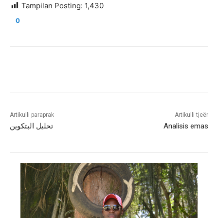
Tampilan Posting:
1,430
0
Artikulli paraprak
Artikulli tjeër
تحليل البتكوين
Analisis emas