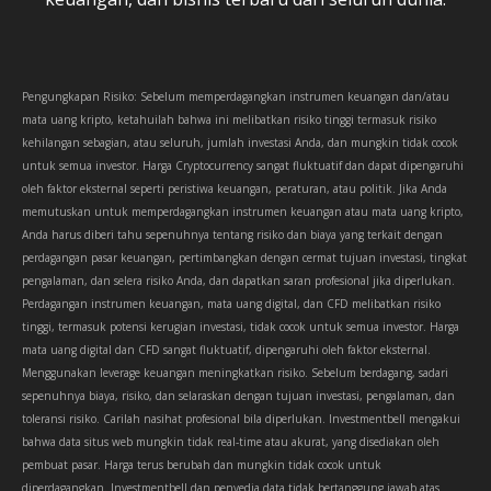
Pengungkapan Risiko: Sebelum memperdagangkan instrumen keuangan dan/atau
mata uang kripto, ketahuilah bahwa ini melibatkan risiko tinggi termasuk risiko
kehilangan sebagian, atau seluruh, jumlah investasi Anda, dan mungkin tidak cocok
untuk semua investor. Harga Cryptocurrency sangat fluktuatif dan dapat dipengaruhi
oleh faktor eksternal seperti peristiwa keuangan, peraturan, atau politik. Jika Anda
memutuskan untuk memperdagangkan instrumen keuangan atau mata uang kripto,
Anda harus diberi tahu sepenuhnya tentang risiko dan biaya yang terkait dengan
perdagangan pasar keuangan, pertimbangkan dengan cermat tujuan investasi, tingkat
pengalaman, dan selera risiko Anda, dan dapatkan saran profesional jika diperlukan.
Perdagangan instrumen keuangan, mata uang digital, dan CFD melibatkan risiko
tinggi, termasuk potensi kerugian investasi, tidak cocok untuk semua investor. Harga
mata uang digital dan CFD sangat fluktuatif, dipengaruhi oleh faktor eksternal.
Menggunakan leverage keuangan meningkatkan risiko. Sebelum berdagang, sadari
sepenuhnya biaya, risiko, dan selaraskan dengan tujuan investasi, pengalaman, dan
toleransi risiko. Carilah nasihat profesional bila diperlukan. Investmentbell mengakui
bahwa data situs web mungkin tidak real-time atau akurat, yang disediakan oleh
pembuat pasar. Harga terus berubah dan mungkin tidak cocok untuk
diperdagangkan. Investmentbell dan penyedia data tidak bertanggung jawab atas