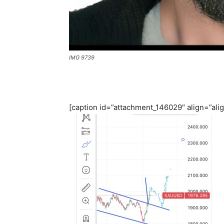
IMG 9739
[caption id=”attachment_146029″ align=”al