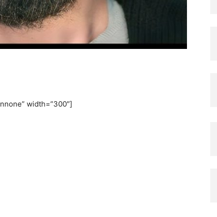
ignnone” width=”300″]