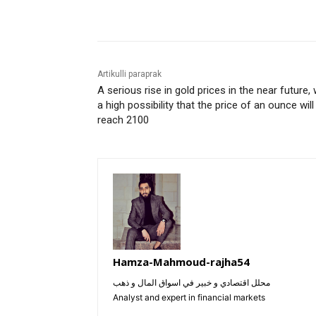
Bagikan
Artikulli paraprak
A serious rise in gold prices in the near future, 
a high possibility that the price of an ounce will
reach 2100
Hamza-Mahmoud-rajha54
محلل اقتصادي و خبير في اسواق المال و ذهب

Analyst and expert in financial markets