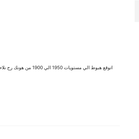
اتوقع هبوط الي مستويات 1950 الي 1900 من هونك رح نلاحظ صعود الي كسر القمة شرط ان لاي يكسر 1890