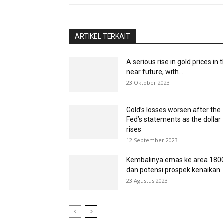
ARTIKEL TERKAIT
A serious rise in gold prices in 
near future, with...
23 Oktober 2023
Gold’s losses worsen after the
Fed’s statements as the dollar
rises
12 September 2023
Kembalinya emas ke area 180
dan potensi prospek kenaikan
23 Agustus 2023