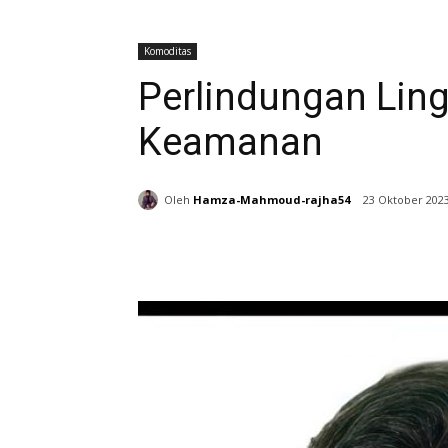
Komoditas
Perlindungan Lin
Keamanan
Oleh
Hamza-Mahmoud-rajha54
23 Oktober 202
Bagikan