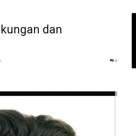
gkungan dan
3
0