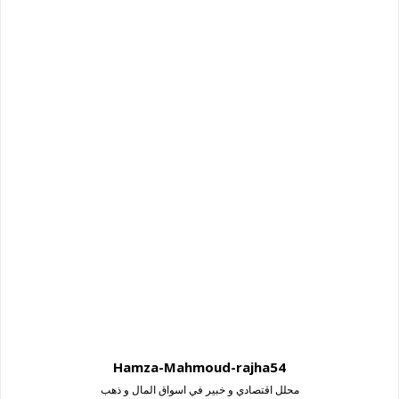
Hamza-Mahmoud-rajha54
محلل اقتصادي و خبير في اسواق المال و ذهب
