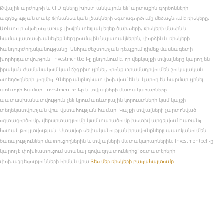
Թվային արժույթի և CFD գները խիստ անկայուն են՝ արտաքին գործոնների
ազդեցության տակ: Ֆինանսական լծակների օգտագործումը մեծացնում է ռիսկերը։
Առևտուր սկսելուց առաջ լիովին տեղյակ եղեք ծախսերի, ռիսկերի մասին և
համապատասխանեցեք ներդրումային նպատակներին, փորձին և ռիսկերի
հանդուրժողականությանը: Անհրաժեշտության դեպքում դիմեք մասնագետի
խորհրդատվություն: Investmentbell-ը ընդունում է, որ վեբկայքի տվյալները կարող են
իրական ժամանակում կամ ճշգրիտ չլինել, որոնք տրամադրվում են շուկայական
ստեղծողների կողմից: Գները անընդհատ փոխվում են և կարող են հարմար չլինել
առևտրի համար: Investmentbell-ը և տվյալների մատակարարները
պատասխանատվություն չեն կրում առևտրային կորուստների կամ կայքի
տեղեկատվության վրա վստահության համար: Կայքի տվյալների չարտոնված
օգտագործումը, վերարտադրումը կամ տարածումը խստիվ արգելվում է առանց
հստակ թույլտվության: Մտավոր սեփականության իրավունքները պատկանում են
ծառայություններ մատուցողներին և տվյալների մատակարարներին: Investmentbell-ը
կարող է փոխհատուցում ստանալ գովազդատուներից՝ օգտատերերի
փոխազդեցությունների հիման վրա:
Տես մեր ռիսկերի բացահայտումը