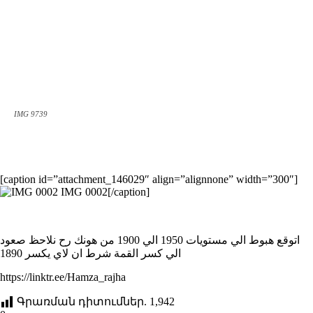
IMG 9739
[caption id=”attachment_146029″ align=”alignnone” width=”300″]
IMG 0002[/caption]
اتوقع هبوط الي مستويات 1950 الي 1900 من هونك رح نلاحظ صعود
الي كسر القمة شرط ان لاي يكسر 1890
https://linktr.ee/Hamza_rajha
Գրառման դիտումներ.
1,942