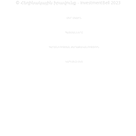
© Հեղինակային իրավունք - InvestmentBell 2023
ՄԵՐ ՄԱՍԻՆ
ՊԱՅՄԱՆՆԵՐԸ
ԳԱՂՏՆԻՈՒԹՅԱՆ ՔԱՂԱՔԱԿԱՆՈՒԹՅՈՒՆ
ԿԱՊ ՄԵԶ ՀԵՏ