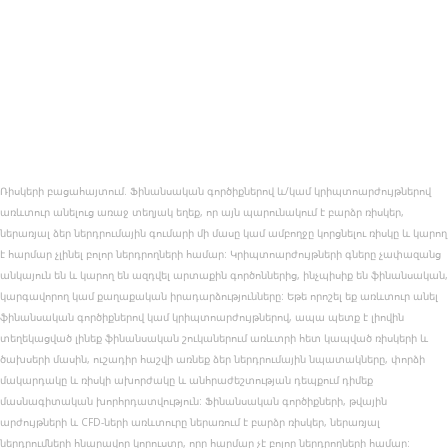
InvestmentBell-ը տրամադրում է ֆոնդային շուկայի,
ֆինանսական և բիզնեսի վերջին նորությունները
ամբողջ աշխարհից:
Ռիսկերի բացահայտում. Ֆինանսական գործիքներով և/կամ կրիպտոարժույթներով
առևտուր անելուց առաջ տեղյակ եղեք, որ այն պարունակում է բարձր ռիսկեր,
ներառյալ ձեր ներդրումային գումարի մի մասը կամ ամբողջը կորցնելու ռիսկը և կարող
է հարմար չլինել բոլոր ներդրողների համար: Կրիպտոարժույթների գները չափազանց
անկայուն են և կարող են ազդվել արտաքին գործոններից, ինչպիսիք են ֆինանսական,
կարգավորող կամ քաղաքական իրադարձությունները: Եթե որոշել եք առևտուր անել
ֆինանսական գործիքներով կամ կրիպտոարժույթներով, ապա պետք է լիովին
տեղեկացված լինեք ֆինանսական շուկաներում առևտրի հետ կապված ռիսկերի և
ծախսերի մասին, ուշադիր հաշվի առնեք ձեր ներդրումային նպատակները, փորձի
մակարդակը և ռիսկի ախորժակը և անհրաժեշտության դեպքում դիմեք
մասնագիտական խորհրդատվություն: Ֆինանսական գործիքների, թվային
արժույթների և CFD-ների առևտուրը ներառում է բարձր ռիսկեր, ներառյալ
ներդրումների հնարավոր կորուստը, որը հարմար չէ բոլոր ներդրողների համար: