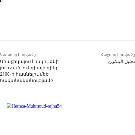
0
Նախորդ հոդվածը
Հաջորդ հոդվածը
Առաջիկայում ոսկու գնի
تحليل البتكوين
լուրջ աճ՝ ունցիայի գինը
2100-ի հասնելու մեծ
հավանականությամբ.