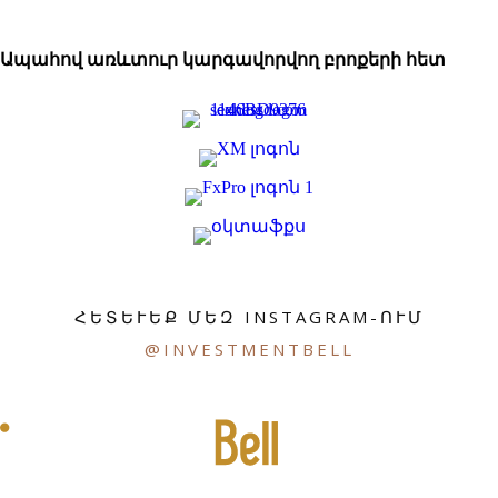
Ապահով առևտուր կարգավորվող բրոքերի հետ
ՀԵՏԵՒԵՔ ՄԵԶ INSTAGRAM-ՈՒՄ
@INVESTMENTBELL