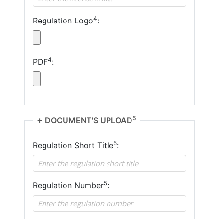
4
Regulation Logo
:
4
PDF
:
5
DOCUMENT'S UPLOAD
5
Regulation Short Title
:
5
Regulation Number
: