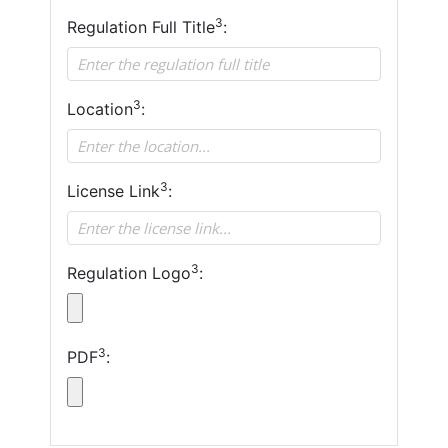
3
Regulation Full Title
:
3
Location
:
3
License Link
:
3
Regulation Logo
:
3
PDF
: