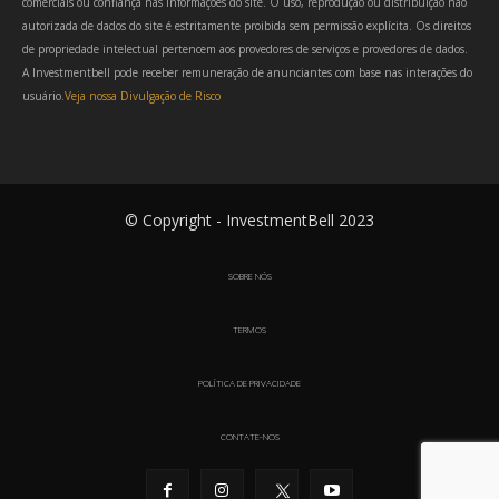
comerciais ou confiança nas informações do site. O uso, reprodução ou distribuição não
autorizada de dados do site é estritamente proibida sem permissão explícita. Os direitos
de propriedade intelectual pertencem aos provedores de serviços e provedores de dados.
A Investmentbell pode receber remuneração de anunciantes com base nas interações do
usuário.
Veja nossa Divulgação de Risco
© Copyright - InvestmentBell 2023
SOBRE NÓS
TERMOS
POLÍTICA DE PRIVACIDADE
CONTATE-NOS