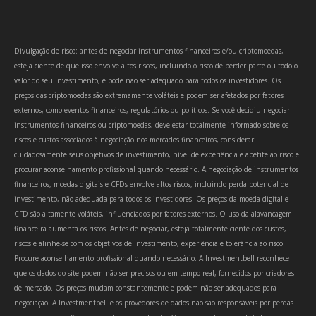
Divulgação de risco: antes de negociar instrumentos financeiros e/ou criptomoedas,
esteja ciente de que isso envolve altos riscos, incluindo o risco de perder parte ou todo o
valor do seu investimento, e pode não ser adequado para todos os investidores. Os
preços das criptomoedas são extremamente voláteis e podem ser afetados por fatores
externos, como eventos financeiros, regulatórios ou políticos. Se você decidiu negociar
instrumentos financeiros ou criptomoedas, deve estar totalmente informado sobre os
riscos e custos associados à negociação nos mercados financeiros, considerar
cuidadosamente seus objetivos de investimento, nível de experiência e apetite ao risco e
procurar aconselhamento profissional quando necessário. A negociação de instrumentos
financeiros, moedas digitais e CFDs envolve altos riscos, incluindo perda potencial de
investimento, não adequada para todos os investidores. Os preços da moeda digital e
CFD são altamente voláteis, influenciados por fatores externos. O uso da alavancagem
financeira aumenta os riscos. Antes de negociar, esteja totalmente ciente dos custos,
riscos e alinhe-se com os objetivos de investimento, experiência e tolerância ao risco.
Procure aconselhamento profissional quando necessário. A Investmentbell reconhece
que os dados do site podem não ser precisos ou em tempo real, fornecidos por criadores
de mercado. Os preços mudam constantemente e podem não ser adequados para
negociação. A Investmentbell e os provedores de dados não são responsáveis por perdas