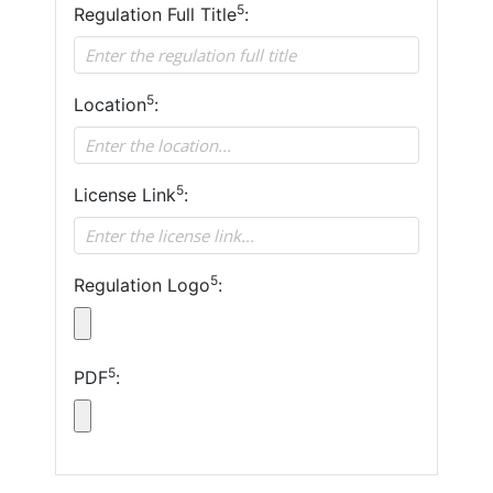
5
Regulation Full Title
:
5
Location
:
5
License Link
:
5
Regulation Logo
:
5
PDF
: