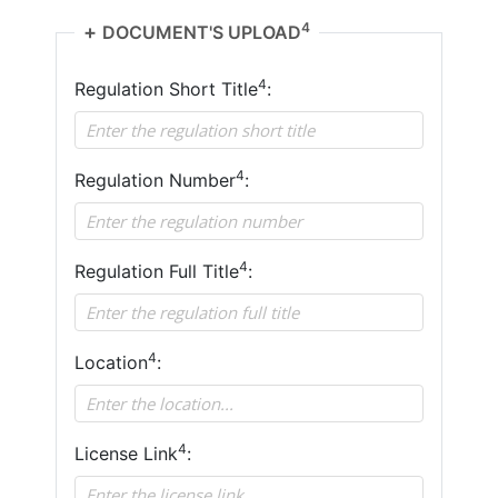
4
DOCUMENT'S UPLOAD
4
Regulation Short Title
:
4
Regulation Number
:
4
Regulation Full Title
:
4
Location
:
4
License Link
: