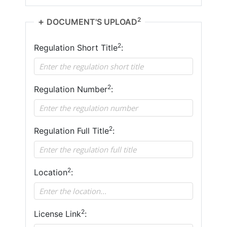
2
DOCUMENT'S UPLOAD
2
Regulation Short Title
:
2
Regulation Number
:
2
Regulation Full Title
:
2
Location
:
2
License Link
: