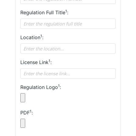
1
Regulation Full Title
:
1
Location
:
1
License Link
:
1
Regulation Logo
:
1
PDF
: