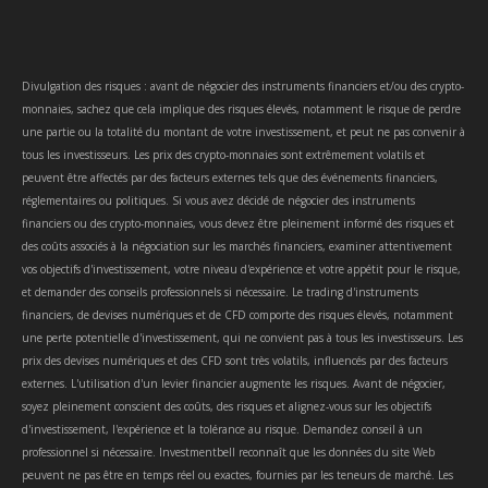
Divulgation des risques : avant de négocier des instruments financiers et/ou des crypto-
monnaies, sachez que cela implique des risques élevés, notamment le risque de perdre
une partie ou la totalité du montant de votre investissement, et peut ne pas convenir à
tous les investisseurs. Les prix des crypto-monnaies sont extrêmement volatils et
peuvent être affectés par des facteurs externes tels que des événements financiers,
réglementaires ou politiques. Si vous avez décidé de négocier des instruments
financiers ou des crypto-monnaies, vous devez être pleinement informé des risques et
des coûts associés à la négociation sur les marchés financiers, examiner attentivement
vos objectifs d'investissement, votre niveau d'expérience et votre appétit pour le risque,
et demander des conseils professionnels si nécessaire. Le trading d'instruments
financiers, de devises numériques et de CFD comporte des risques élevés, notamment
une perte potentielle d'investissement, qui ne convient pas à tous les investisseurs. Les
prix des devises numériques et des CFD sont très volatils, influencés par des facteurs
externes. L'utilisation d'un levier financier augmente les risques. Avant de négocier,
soyez pleinement conscient des coûts, des risques et alignez-vous sur les objectifs
d'investissement, l'expérience et la tolérance au risque. Demandez conseil à un
professionnel si nécessaire. Investmentbell reconnaît que les données du site Web
peuvent ne pas être en temps réel ou exactes, fournies par les teneurs de marché. Les